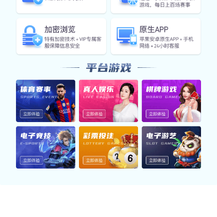
更多进攻选择，对抗强大的对手时尤为重要。
随着阿森西奥逐渐找回状态，教练组也开始考虑如何
将他融入战术体系中。他与队友之间的配合默契程度
将在接下来的训练中进一步提高，这样他就能更快地
适应比赛节奏。此外，他还具备一定的得分能力，可
以帮助缓解姆巴佩可能缺阵所带来的压力。
值得注意的是，在阿森西奥复出的过程中，他也会面
临体能和心理上的双重考验。在高强度比赛环境下保
持稳定表现，需要他继续调整自己的状态，以确保不
会因过度疲劳再次受伤。因此，合理安排上场时间和
负荷管理至关重要。
3、对比赛结果的潜在影响