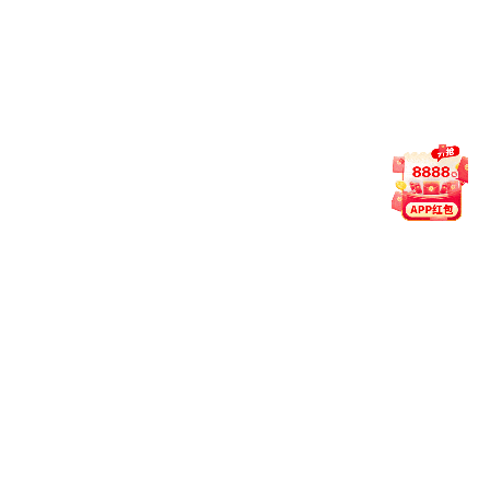
能够顺利复出，为观众奉献精彩赛事。
未来几天内，我们将持续关注两位球员的动态，并期
待他们为我们呈现更精彩表现。不管最终结果如何，
相信每一位参与者都会倾尽全力，为荣誉而战，共同
书写足球史上的辉煌篇章！
上一篇：
三球替补创历史单场砍下33分8助…
下一篇：
本赛季中距离投篮命中率排行榜马