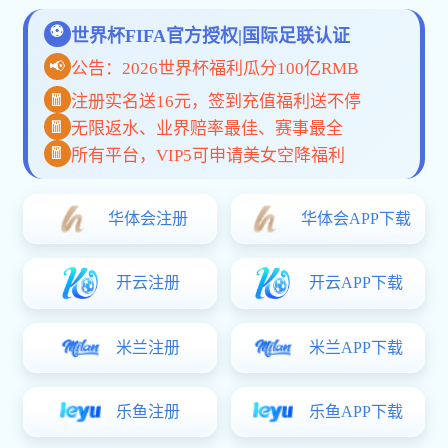
姆巴佩出战巴萨需看身体状况阿森
西奥伤愈恢复状态良好
2026-05-26 00:33
50 次阅读
首页
/
体育热点
在即将到来的比赛中，姆巴佩的出战情况备受关注，
因为他的身体状况将直接影响球队的表现。同时，阿