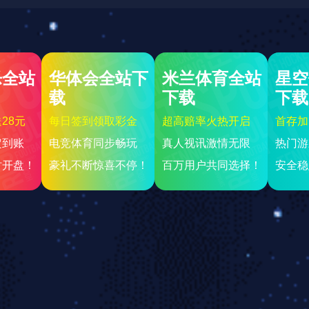
异常监控
实时分析行为模式，提前识别潜在异常与突发风
险。
6686官网 · 版本更新历史归档
我们记录每次进步，只为更稳定的赛事观看与数据服务。