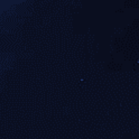
将继续围绕 6686在线(中国)唯一官方网站 用户的真实需求，不断提升
面
pp
国)唯一官方网站平台内容更舒
686官网用户在不同场景下