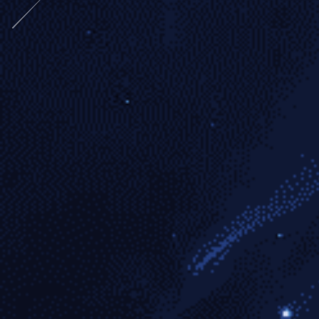
2025 年
2025年6月12日 · v6.1.2
新增“赛事快报”弹窗提醒。
推荐算法优化，提升相关性。
夜间模式下字体显示修复。
2025年3月8日 · v6.0.0
整体架构升级，引入动态赛事引擎。
视觉焕新，体验更清爽。
2023 年