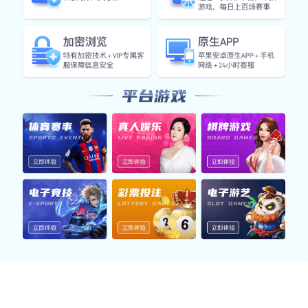
个赛季中，他受伤病困扰，多次缺席比赛，这直接影
响了他的状态和自信心。同时，多特蒙德阵容中的其
他攻击球员也相继崭露头角，使得阿德耶米面临更大
的竞争压力。
即便如此，他依然展现出了潜在的巨大价值。在一些
关键比赛中，他凭借个人能力打破僵局，为球队赢得
胜利。这种能力不仅展现了他的实力，也让外界看到
他仍有巨大的发展空间。因此，虽然目前状态有所波
动，但仍无法掩盖其身上的闪光点。
分析当前市场状况，不少俱乐部对他的能力表达出关
注，其中维拉尤为明显。对于喜欢进攻型足球的英超
球队来说，阿德耶米无疑是一个颇具吸引力的人选，
因此他可能成为转会市场上的热门目标。