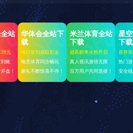
个曼城队伍的实力和凝聚力。瓜迪奥拉通过细致入微的战术安排
方法论的一种认可。
在足球界的重要地位。他已成为当今足坛最受尊敬和认可的教练
成长，无疑是一种巨大的机遇。
创新而闻名于世。他总能根据比赛情况灵活调整战术布局，使球
不同对手，从而实现最佳效果。
迪奥拉选择加强边路进攻，通过快速传递和跑动来撕开对方防线
位球员潜能最大化。通过持续的数据分析与训练反馈，他帮助队
关键时刻逆转局势。