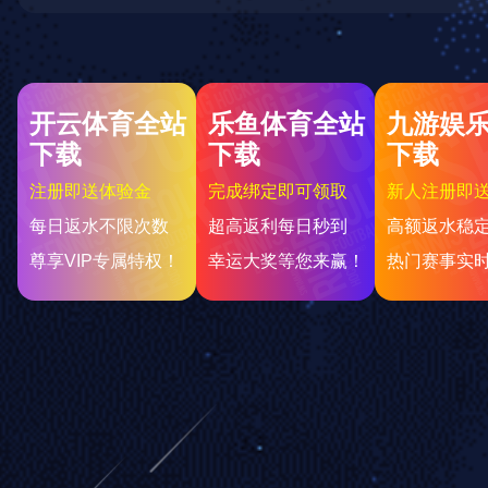
这个奖项不仅仅是个人成就，更反映了整
风。他所取得的成功，是对其执教理念和
此外，这份荣誉也进一步巩固了瓜迪奥拉
对于年轻球员而言，能够在这样的体系中
2、战术创新与表现
作为一名具有前瞻性的教练，瓜迪奥拉以
多次通过改变阵型或调整球员位置来应对
例如，在面对防守强度较大的球队时，瓜
效率，也为球员创造了更多得分机会。
同时，他还注重培养球员个人技艺，将每
技术层面具备强大的优势，使他们能够在