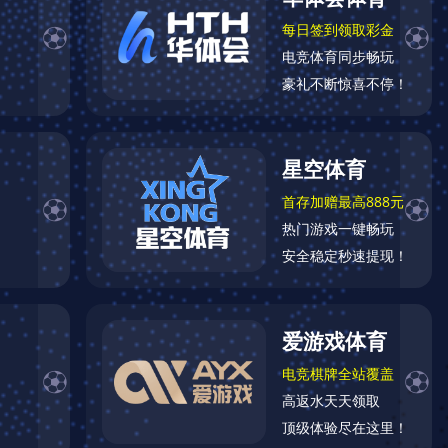
首页
/
体育热点
生涯中第十三次获得这一殊荣。瓜迪奥拉以
将从四个方面详细阐述瓜迪奥拉获得此奖项
级教练的全方位素质，也体现了他在现代足
是他长期以来坚持不懈努力的结果。在过去