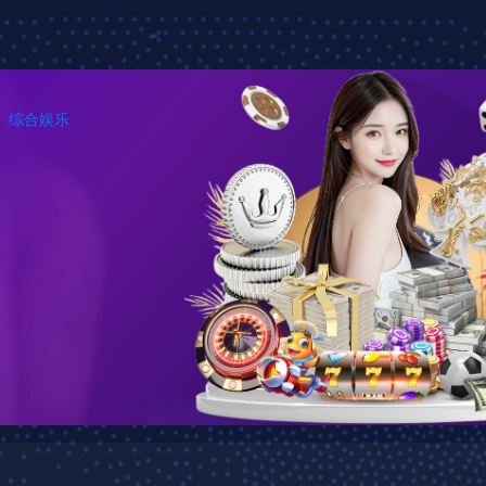
App下载
关于我们
体育热点
PP与网页版入口｜畅享全球体育
球、篮球、电竞等项目的赛事资讯与数据内容， 支
聚焦热门体育内容， 助您轻松获取赛事动态，掌
手机App
网页版