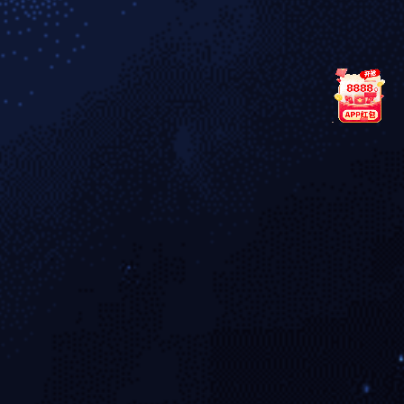
多资金以合作，同时吸引更大规模观众群
的重要力量。
从他的获奖背景到具体战术，再到团队管理
所留下来的不仅是冠军头衔，还有那份永恒