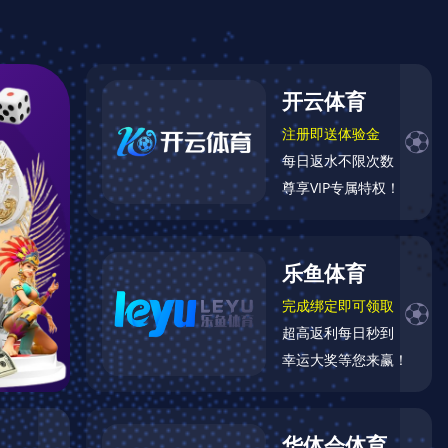
注册入口
赛事与数据服务
持
APP下载
与
网页使用
，每日同步更新
握比赛节奏。