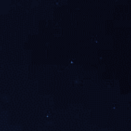
下一篇：
帕利尼亚渴望重返葡萄牙体育热刺