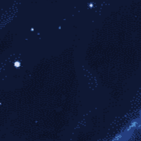
际沟通方式也是其成功的重要因素之一。他善于建立良好的团队
，他注重倾听每位球员的意见，并给予及时反馈，这种尊重让队
键比赛前给予他们信心和鼓励。这种心理上的支持使得球员们能
，还使得球队面临压力时更加从容不迫。
养出了一支既有实力又有斗志的球队。即使面对逆境，他们也能
了曼城俱乐部的发展，也推动了整个英超联赛水平的提高。他引
的发展趋势。这种竞争促进效应，使得整个联赛愈加精彩纷呈。
教风格，希望借鉴其成功经验。从某种程度上讲，这样的现象为