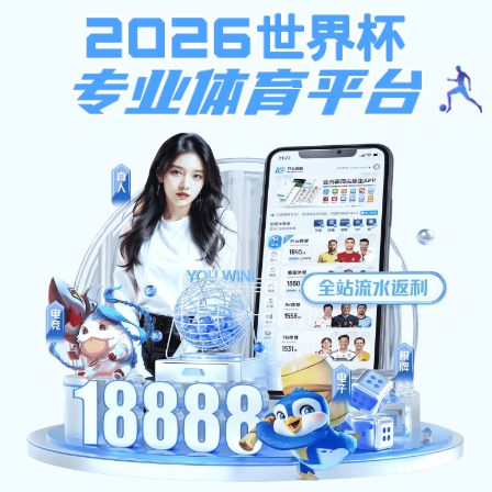
注册入口
6686官网
APP与网页版入口｜
畅享全球体育赛事与数据服务
欢迎访问
6686官网
，提供全面覆盖足球、篮
球、电竞等项目的赛事资讯与数据内容， 支持
APP下载
与
网页使用
，每日同步更新千场比
赛，聚焦热门体育内容， 助您轻松获取赛事动
态，掌握比赛节奏。
手机App
网页版