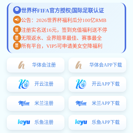
英超分析：枪手主场发威全力争冠
势不可挡
2026-06-09 00:50
22 次阅读
首页
/
体育热点
在英超联赛的激烈竞争中，阿森纳（枪手）作为传统
豪门之一，展现出了强大的主场威力和争冠决心。本