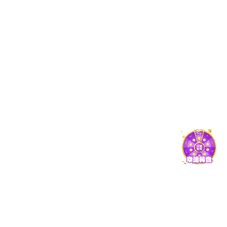
再者，各种形式的活动和宣传也进一步增强了主场氛
围，比如俱乐部组织粉丝见面会，以及社交媒体上的
互动，这些都使得支持者与球队之间产生更加紧密联
系。当一个团队拥有如此忠实且激情四溢的支持者，
自然会激发更强斗志，全力以赴向前冲刺！
4、对手应对策略变化
随着赛季深入，各支对手对于阿森纳逐渐增加了研究
力度，并试图制定针对性的应对策略。然而，大部分
球队发现，无论采取何种方式，都难以完全遏制住这
支劲旅的发展势头。许多时候，对方虽然准备充分，
但仍旧无法阻挡枪手利用主场优势取得胜利。
例如，有些对手尝试以铁桶阵来抵御阿森纳强大的攻
击，但由于缺乏有效反击，他们往往被迫处于被动。