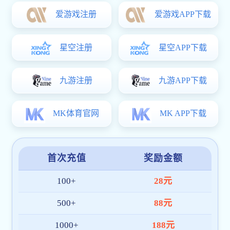
篇文章将从四个方面深入分析阿森纳在本赛季主场的
表现，包括球队战术的灵活性、关键球员的状态、主
场氛围的影响以及对手的应对策略。通过这些分析，
我们可以看到阿森纳全力争冠势不可挡的发展轨迹，
以及他们如何利用主场优势在英超赛场上取得佳绩。
无论是历史积淀还是当下表现，阿森纳都在为重回巅
峰而努力奋斗。
1、战术灵活性与执行
阿森纳本赛季在战术上的灵活性备受关注，尤其是在
主场比赛中。这支球队展现出多变的阵型和战术安
排，根据不同对手进行调整，使得他们在进攻和防守
两端都能保持高效。例如，在面对防守较稳固的队伍
时，阿尔特塔会选择更具攻击性的433阵型，通过边