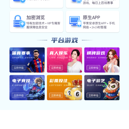
五大核心功能 · 场景整
合
从赛事直播到多端互动，构建6686官网生态闭环
体育赛事直播
同步覆盖全球重要赛事，配备高清信号源与
多语言解说选项。用户可通过6686在线(中
国)唯一官方网站平台轻松找到关注比赛，
实现多屏同步观赛。