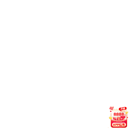
盖多场热门赛况
铁林谈客场比赛专注力马刺若能逆袭G3将引发系列赛
变局
本文围绕“铁林谈客场比赛专注力 马刺若能逆袭G3将引发系
列赛变局”的主题进行探讨，分析了马刺在客场比赛中...
阅读全文
2026-08-07